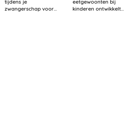
tijdens je
eetgewoonten bij
zwangerschap voor
kinderen ontwikkelt
baby’s ontwikkeling
voor hun welzijn op
lange termijn