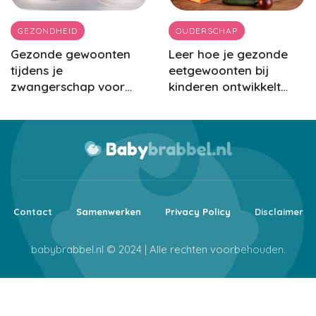
GEZONDHEID
OUDERSCHAP
Gezonde gewoonten
Leer hoe je gezonde
tijdens je
eetgewoonten bij
zwangerschap voor
kinderen ontwikkelt
baby’s ontwikkeling
voor hun welzijn op
lange termijn
Contact
Samenwerken
Privacy Policy
Disclaimer
babybrabbel.nl © 2024 | Alle rechten voorbehouden.