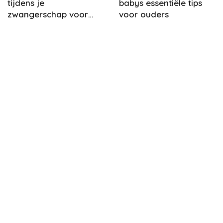
tijdens je
babys essentiële tips
zwangerschap voor
voor ouders
baby’s ontwikkeling