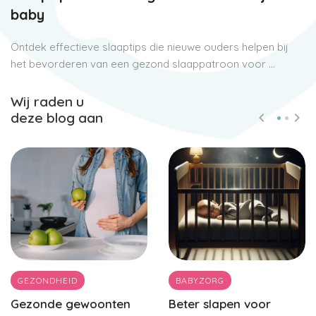
baby
Ontdek effectieve slaaptips die nieuwe ouders helpen bij
het bevorderen van een gezond slaappatroon voor ...
Wij raden u
deze blog aan
GEZONDHEID
BABYZORG
Gezonde gewoonten
Beter slapen voor