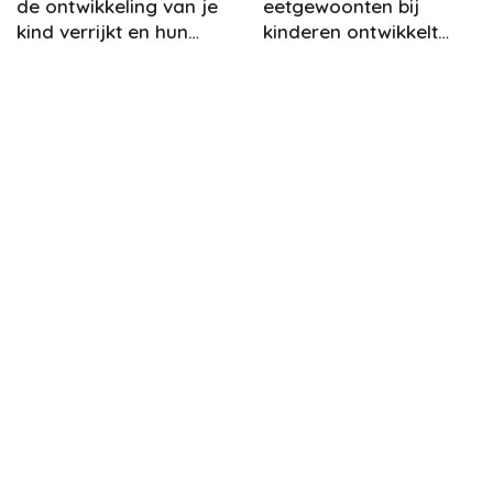
de ontwikkeling van je
eetgewoonten bij
kind verrijkt en hun
kinderen ontwikkelt
verbeelding prikkelt.
voor hun welzijn op
lange termijn