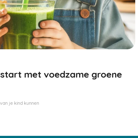
ONTWIKKELING
VOEDING
Verlichting voor je baby bij
Voed je kind met om
doorkomende tandjes
een optimale groei e
ontwikkeling
e start met voedzame groene
an je kind kunnen