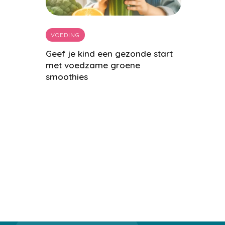
VOEDING
ONTWIKKEL
ega-3 voor
Geef je kind een gezonde start
Verlichting
n
met voedzame groene
doorkomen
smoothies